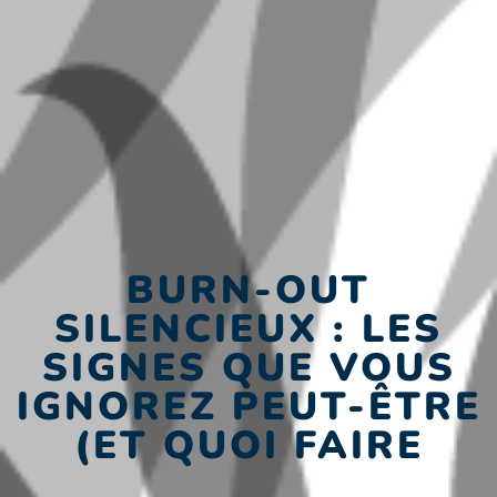
BURN-OUT
.
SILENCIEUX : LES
SIGNES QUE VOUS
IGNOREZ PEUT-ÊTRE
(ET QUOI FAIRE